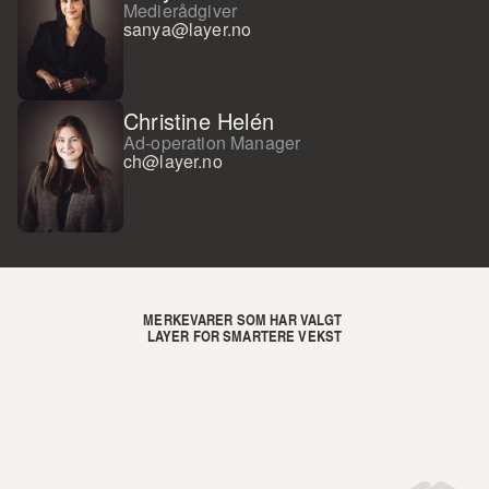
Medierådgiver
sanya@layer.no
Christine Helén
Ad-operation Manager
ch@layer.no
MERKEVARER SOM HAR VALGT 
LAYER FOR SMARTERE VEKST