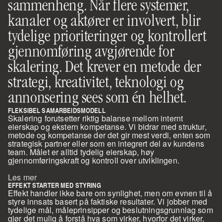
sammenheng. Når flere systemer, 
kanaler og aktører er involvert, blir 
tydelige prioriteringer og kontrollert 
gjennomføring avgjørende for 
skalering. Det krever en metode der 
strategi, kreativitet, teknologi og 
annonsering sees som én helhet.
FLEKSIBEL SAMARBEIDSMODELL
Skalering forutsetter riktig balanse mellom internt 
eierskap og ekstern kompetanse. Vi bidrar med struktur, 
metode og kompetanse der det gir mest verdi, enten som 
strategisk partner eller som en integrert del av kundens 
team. Målet er alltid tydelig eierskap, høy 
gjennomføringskraft og kontroll over utviklingen.
Les mer
EFFEKT STARTER MED STYRING
Effekt handler ikke bare om synlighet, men om evnen til å 
styre innsats basert på faktiske resultater. Vi jobber med 
tydelige mål, måleprinsipper og beslutningsgrunnlag som 
gjør det mulig å forstå hva som virker, hvorfor det virker, 