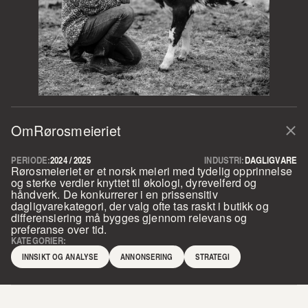
Om
Rørosmeieriet
PERIODE:
2024 / 2025
INDUSTRI:
DAGLIGVARE
Rørosmeieriet er et norsk meieri med tydelig opprinnelse 
og sterke verdier knyttet til økologi, dyrevelferd og 
håndverk. De konkurrerer i en prissensitiv 
dagligvarekategori, der valg ofte tas raskt i butikk og 
differensiering må bygges gjennom relevans og 
preferanse over tid.
KATEGORIER:
INNSIKT OG ANALYSE
ANNONSERING
STRATEGI