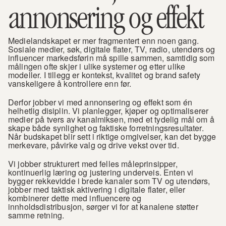
annonsering og effekt
Medielandskapet er mer fragmentert enn noen gang. 
Sosiale medier, søk, digitale flater, TV, radio, utendørs og 
influencer markedsførin må spille sammen, samtidig som 
målingen ofte skjer i ulike systemer og etter ulike 
modeller. I tillegg er kontekst, kvalitet og brand safety 
vanskeligere å kontrollere enn før.
Derfor jobber vi med annonsering og effekt som én 
helhetlig disiplin. Vi planlegger, kjøper og optimaliserer 
medier på tvers av kanalmiksen, med et tydelig mål om å 
skape både synlighet og faktiske forretningsresultater. 
Når budskapet blir sett i riktige omgivelser, kan det bygge 
merkevare, påvirke valg og drive vekst over tid.
Vi jobber strukturert med felles måleprinsipper, 
kontinuerlig læring og justering underveis. Enten vi 
bygger rekkevidde i brede kanaler som TV og utendørs, 
jobber med taktisk aktivering i digitale flater, eller 
kombinerer dette med influencere og 
innholdsdistribusjon, sørger vi for at kanalene støtter 
samme retning.