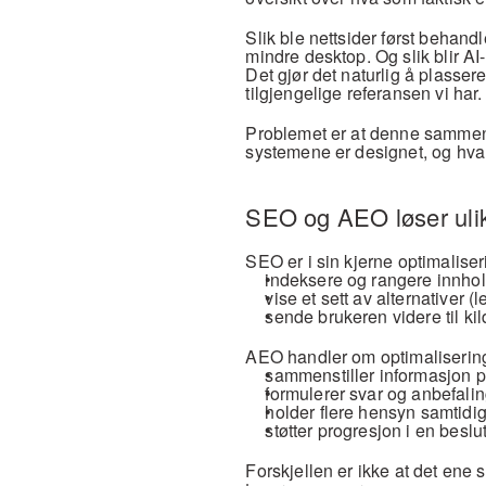
Slik ble nettsider først behandl
mindre desktop. Og slik blir AI
Det gjør det naturlig å plasse
tilgjengelige referansen vi har.
Problemet er at denne sammenl
systemene er designet, og hva 
SEO og AEO løser uli
SEO er i sin kjerne optimaliser
indeksere og rangere innho
vise et sett av alternativer (l
sende brukeren videre til ki
AEO handler om optimalisering 
sammenstiller informasjon på
formulerer svar og anbefali
holder flere hensyn samtidi
støtter progresjon i en beslu
Forskjellen er ikke at det ene s