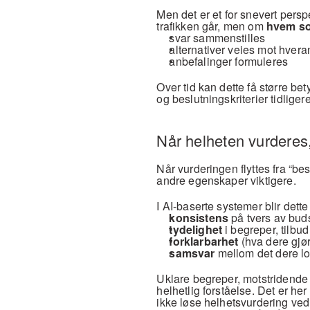
Men det er et for snevert persp
trafikken går, men om 
hvem so
svar sammenstilles
alternativer veies mot hvera
anbefalinger formuleres
Over tid kan dette få større bet
og beslutningskriterier tidliger
Når helheten vurderes,
Når vurderingen flyttes fra “best
andre egenskaper viktigere.
I AI-baserte systemer blir dett
konsistens
 på tvers av bud
tydelighet
 i begreper, tilb
forklarbarhet
 (hva dere gjør
samsvar
 mellom det dere lo
Uklare begreper, motstridende b
helhetlig forståelse. Det er her
ikke løse helhetsvurdering ved 