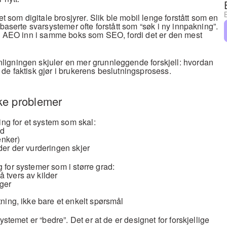
et som digitale brosjyrer. Slik ble mobil lenge forstått som en 
-baserte svarsystemer ofte forstått som “søk i ny innpakning”. 
re AEO inn i samme boks som SEO, fordi det er den mest 
igningen skjuler en mer grunnleggende forskjell: hvordan 
de faktisk gjør i brukerens beslutningsprosess.
ke problemer
ing for et system som skal:
ld
enker)
lder der vurderingen skjer
for systemer som i større grad:
 tvers av kilder
nger
g
tning, ikke bare et enkelt spørsmål
ystemet er “bedre”. Det er at de er designet for forskjellige 