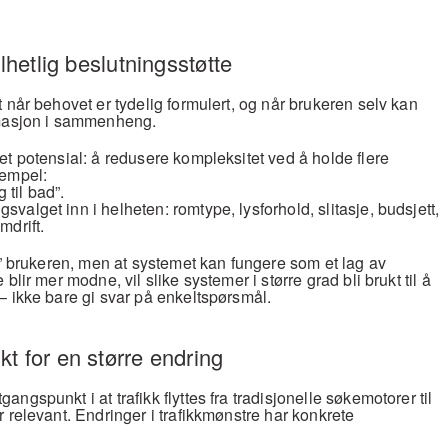
elhetlig beslutningsstøtte
 når behovet er tydelig formulert, og når brukeren selv kan 
rmasjon i sammenheng.
t potensial: å redusere kompleksitet ved å holde flere 
sempel:
 til bad”.
svalget inn i helheten: romtype, lysforhold, slitasje, budsjett, 
mdrift.
r” brukeren, men at systemet kan fungere som et lag av 
blir mer modne, vil slike systemer i større grad bli brukt til å 
– ikke bare gi svar på enkeltspørsmål.
t for en større endring
gspunkt i at trafikk flyttes fra tradisjonelle søkemotorer til 
 relevant. Endringer i trafikkmønstre har konkrete 