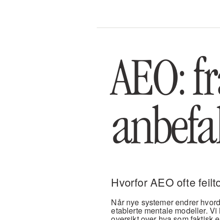
AEO: fr
anbefa
Hvorfor AEO ofte feil
Når nye systemer endrer hvorda
etablerte mentale modeller. Vi 
oversikt over hva som faktisk er