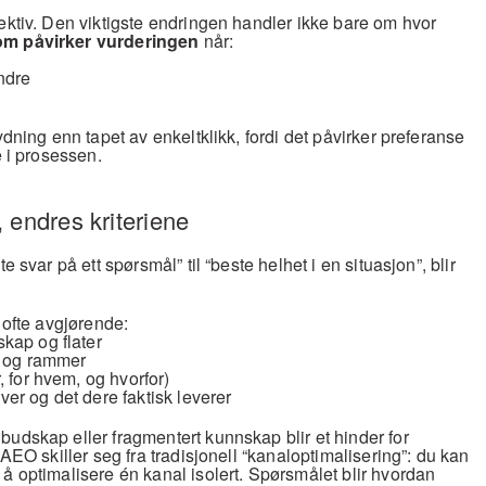
ektiv. Den viktigste endringen handler ikke bare om hvor 
m påvirker vurderingen
 når:
ndre
ydning enn tapet av enkeltklikk, fordi det påvirker preferanse 
e i prosessen.
 endres kriteriene
e svar på ett spørsmål” til “beste helhet i en situasjon”, blir 
e ofte avgjørende:
skap og flater
ud og rammer
, for hvem, og hvorfor)
ver og det dere faktisk leverer
udskap eller fragmentert kunnskap blir et hinder for 
 AEO skiller seg fra tradisjonell “kanaloptimalisering”: du kan 
å optimalisere én kanal isolert. Spørsmålet blir hvordan 