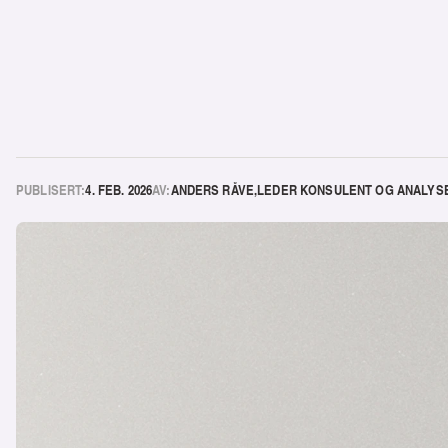
PUBLISERT:
4. FEB. 2026
AV:
ANDERS RÅVE
,
LEDER KONSULENT OG ANALYS