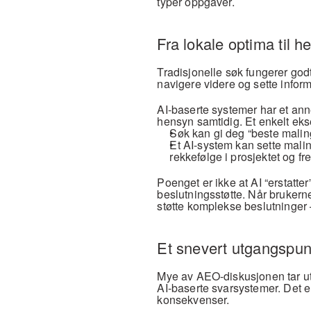
typer oppgaver.
Fra lokale optima til h
Tradisjonelle søk fungerer godt
navigere videre og sette info
AI-baserte systemer har et anne
hensyn samtidig. Et enkelt ek
Søk kan gi deg “beste maling
Et AI-system kan sette maling
rekkefølge i prosjektet og fre
Poenget er ikke at AI “erstatte
beslutningsstøtte. Når brukerne 
støtte komplekse beslutninger 
Et snevert utgangspunk
Mye av AEO-diskusjonen tar utgan
AI-baserte svarsystemer. Det er
konsekvenser.