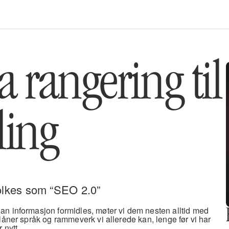
a rangering til 
ling
tolkes som “SEO 2.0”
n informasjon formidles, møter vi dem nesten alltid med 
låner språk og rammeverk vi allerede kan, lenge før vi har 
 nytt.