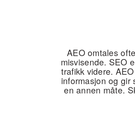
AEO omtales ofte 
misvisende. SEO er
trafikk videre. AE
informasjon og gir 
en annen måte. Sk