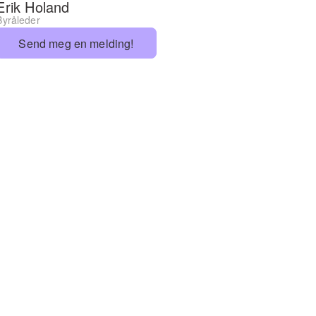
Erik Holand
Byråleder
Send meg en melding!