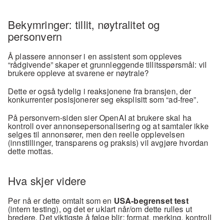
Bekymringer: tillit, nøytralitet og 
personvern
Å plassere annonser i en assistent som oppleves 
“rådgivende” skaper et grunnleggende tillitsspørsmål: vil 
brukere oppleve at svarene er nøytrale?
Dette er også tydelig i reaksjonene fra bransjen, der 
konkurrenter posisjonerer seg eksplisitt som “ad-free”.
På personvern-siden sier OpenAI at brukere skal ha 
kontroll over annonsepersonalisering og at samtaler ikke 
selges til annonsører, men den reelle opplevelsen 
(innstillinger, transparens og praksis) vil avgjøre hvordan 
dette mottas.
Hva skjer videre
Per nå er dette omtalt som en 
USA-begrenset test
(intern testing), og det er uklart når/om dette rulles ut 
bredere. Det viktigste å følge blir: format, merking, kontroll 