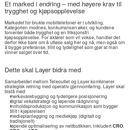
Et marked i endring – med høyere krav til 
trygghet og kjøpsopplevelse
Markedet for brukte mobiltelefoner er i utvikling. 
Kategorien modnes, konkurransen øker, og kundene 
forventer både trygghet og en friksjonsfri 
kjøpsopplevelse. For aktører som vil vokse, handler det 
derfor ikke bare om å utløse salg her og nå, men også om 
å bygge preferanse, tillit og tydelighet som gjør at man 
vinner salget over tid.
Dette skal Layer bidra med
Samarbeidet mellom Teleoutlet og Layer kombinerer 
strategisk retning med operativ gjennomføring. Layer skal 
bistå med:
merkevarebygging og tydeligere posisjonering
digital vekststrategi og løpende rådgivning
innholdsproduksjon og kommunikasjon som bygger 
tillit i kjøpsreisen
medieplanlegging og mediekjøp (digitalt og 
tradisjonelt)
løpende optimalisering av nettbutikken, inkludert 
CRO
, 