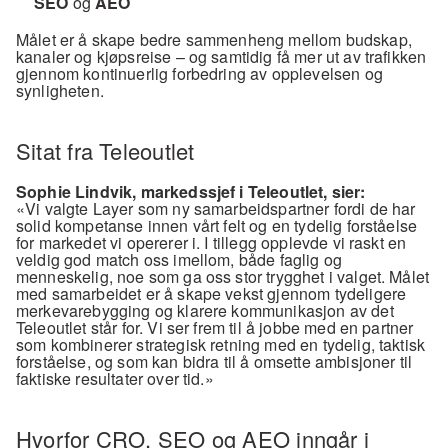
SEO
 og 
AEO
Målet er å skape bedre sammenheng mellom budskap, 
kanaler og kjøpsreise – og samtidig få mer ut av trafikken 
gjennom kontinuerlig forbedring av opplevelsen og 
synligheten.
Sitat fra Teleoutlet
Sophie Lindvik, markedssjef i Teleoutlet, sier:
«Vi valgte Layer som ny samarbeidspartner fordi de har 
solid kompetanse innen vårt felt og en tydelig forståelse 
for markedet vi opererer i. I tillegg opplevde vi raskt en 
veldig god match oss imellom, både faglig og 
menneskelig, noe som ga oss stor trygghet i valget. Målet 
med samarbeidet er å skape vekst gjennom tydeligere 
merkevarebygging og klarere kommunikasjon av det 
Teleoutlet står for. Vi ser frem til å jobbe med en partner 
som kombinerer strategisk retning med en tydelig, taktisk 
forståelse, og som kan bidra til å omsette ambisjoner til 
faktiske resultater over tid.»
Hvorfor CRO, SEO og AEO inngår i 