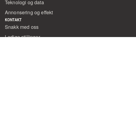
Teknologi og data
Annonsering og effekt
KONTAKT
Snakk med oss
Ledige stillinger
BYRÅET
Prosjekter
Om oss
Nyheter
FØLG OSS
LinkedIn
VÅRE SØSTERSELSKAP
People Made Machines
Sail