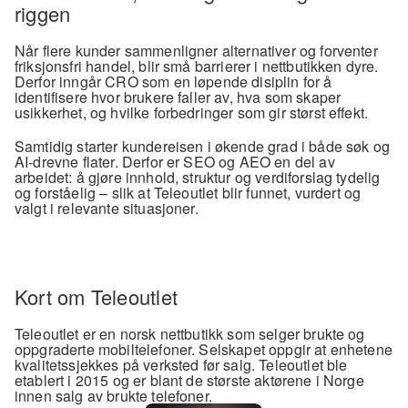
riggen
Når flere kunder sammenligner alternativer og forventer 
friksjonsfri handel, blir små barrierer i nettbutikken dyre. 
Derfor inngår CRO som en løpende disiplin for å 
identifisere hvor brukere faller av, hva som skaper 
usikkerhet, og hvilke forbedringer som gir størst effekt.
Samtidig starter kundereisen i økende grad i både søk og 
AI-drevne flater. Derfor er SEO og AEO en del av 
arbeidet: å gjøre innhold, struktur og verdiforslag tydelig 
og forståelig – slik at Teleoutlet blir funnet, vurdert og 
valgt i relevante situasjoner.
Kort om Teleoutlet
Teleoutlet er en norsk nettbutikk som selger brukte og 
oppgraderte mobiltelefoner. Selskapet oppgir at enhetene 
kvalitetssjekkes på verksted før salg. Teleoutlet ble 
etablert i 2015 og er blant de største aktørene i Norge 
innen salg av brukte telefoner.